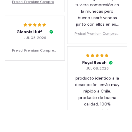
Preisol Premium Compress
tuviera compresión en
ion Gloves for Hand Pain
la muñecas pero
bueno usaré vendas
junto con ellos en esa
parte. En los dedos se
Glennis Huffner
Preisol Premium Compress
siente confortable. 🥰
JUL 08, 2026
ion Gloves for Hand Pain
Preisol Premium Compress
ion Gloves for Hand Pain
Royal Rosch
JUL 08, 2026
producto identico a la
descripción. envío muy
rápido a Chile.
producto de buena
calidad. 100%
recomendado
Preisol Premium Compress
ion Gloves for Hand Pain